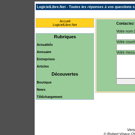
LogicielLibre.Net -
Toutes les réponses à vos questions sur
Accueil
Contactez
LogicielLibre.Net
Votre nom (
Rubriques
Votre courri
Actualités
Annuaire
Votre mess
Entreprises
Articles
Découvertes
Boutique
News
Téléchargement
Vers
© Robert Viseur (2